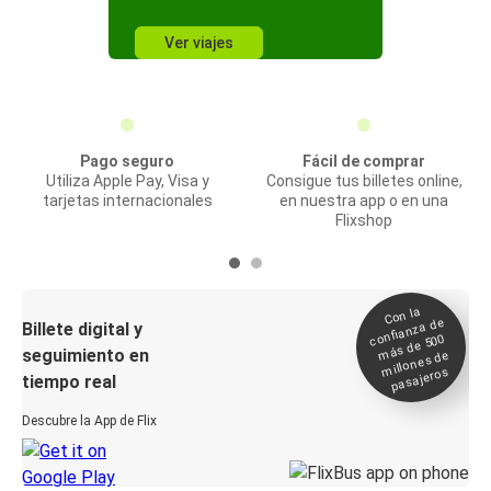
Ver viajes
Pago seguro
Fácil de comprar
Utiliza Apple Pay, Visa y
Consigue tus billetes online,
tarjetas internacionales
en nuestra app o en una
Flixshop
Con la
confianza de
Billete digital y
más de 500
seguimiento en
millones de
pasajeros
tiempo real
Descubre la App de Flix