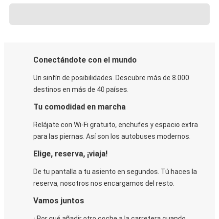
Conectándote con el mundo
Un sinfín de posibilidades. Descubre más de 8.000
destinos en más de 40 países.
Tu comodidad en marcha
Relájate con Wi-Fi gratuito, enchufes y espacio extra
para las piernas. Así son los autobuses modernos.
Elige, reserva, ¡viaja!
De tu pantalla a tu asiento en segundos. Tú haces la
reserva, nosotros nos encargamos del resto.
Vamos juntos
¿Por qué añadir otro coche a la carretera cuando