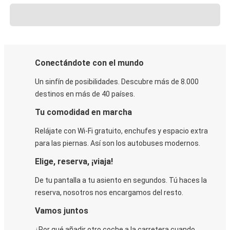
Conectándote con el mundo
Un sinfín de posibilidades. Descubre más de 8.000
destinos en más de 40 países.
Tu comodidad en marcha
Relájate con Wi-Fi gratuito, enchufes y espacio extra
para las piernas. Así son los autobuses modernos.
Elige, reserva, ¡viaja!
De tu pantalla a tu asiento en segundos. Tú haces la
reserva, nosotros nos encargamos del resto.
Vamos juntos
¿Por qué añadir otro coche a la carretera cuando