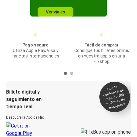
Ver viajes
Pago seguro
Fácil de comprar
Utiliza Apple Pay, Visa y
Consigue tus billetes online,
tarjetas internacionales
en nuestra app o en una
Flixshop
Con la
confianza de
Billete digital y
más de 500
seguimiento en
millones de
pasajeros
tiempo real
Descubre la App de Flix