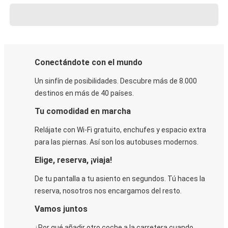
Conectándote con el mundo
Un sinfín de posibilidades. Descubre más de 8.000
destinos en más de 40 países.
Tu comodidad en marcha
Relájate con Wi-Fi gratuito, enchufes y espacio extra
para las piernas. Así son los autobuses modernos.
Elige, reserva, ¡viaja!
De tu pantalla a tu asiento en segundos. Tú haces la
reserva, nosotros nos encargamos del resto.
Vamos juntos
¿Por qué añadir otro coche a la carretera cuando