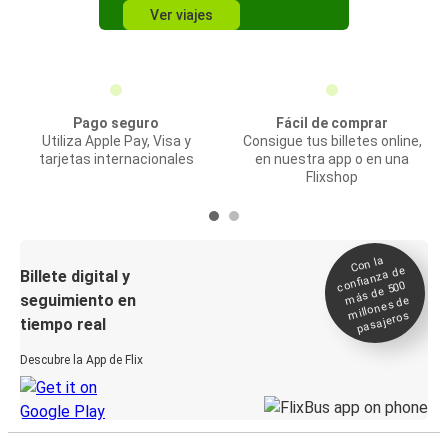
Ver viajes
Pago seguro
Fácil de comprar
Utiliza Apple Pay, Visa y
Consigue tus billetes online,
tarjetas internacionales
en nuestra app o en una
Flixshop
Con la
confianza de
Billete digital y
más de 500
seguimiento en
millones de
pasajeros
tiempo real
Descubre la App de Flix