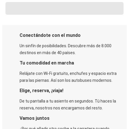
Conectándote con el mundo
Un sinfín de posibilidades. Descubre más de 8.000
destinos en más de 40 países.
Tu comodidad en marcha
Relájate con Wi-Fi gratuito, enchufes y espacio extra
para las piernas. Así son los autobuses modernos.
Elige, reserva, ¡viaja!
De tu pantalla a tu asiento en segundos. Tú haces la
reserva, nosotros nos encargamos del resto.
Vamos juntos
¿Por qué añadir otro coche a la carretera cuando