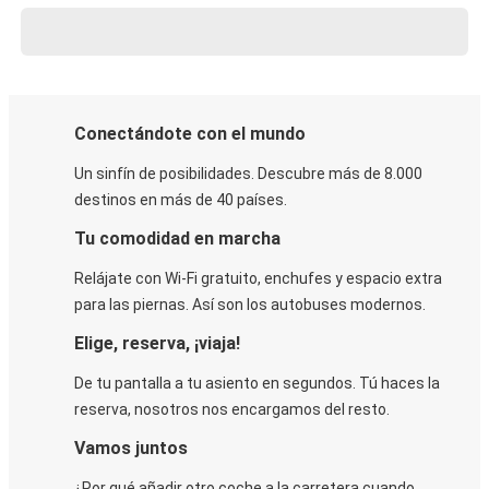
Conectándote con el mundo
Un sinfín de posibilidades. Descubre más de 8.000
destinos en más de 40 países.
Tu comodidad en marcha
Relájate con Wi-Fi gratuito, enchufes y espacio extra
para las piernas. Así son los autobuses modernos.
Elige, reserva, ¡viaja!
De tu pantalla a tu asiento en segundos. Tú haces la
reserva, nosotros nos encargamos del resto.
Vamos juntos
¿Por qué añadir otro coche a la carretera cuando