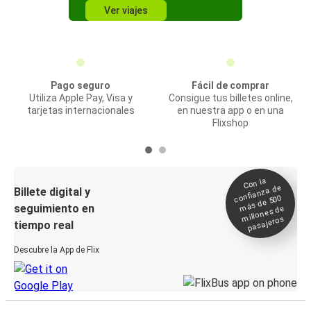
Ver viajes
Pago seguro
Fácil de comprar
Utiliza Apple Pay, Visa y
Consigue tus billetes online,
tarjetas internacionales
en nuestra app o en una
Flixshop
Con la
confianza de
Billete digital y
más de 500
seguimiento en
millones de
pasajeros
tiempo real
Descubre la App de Flix