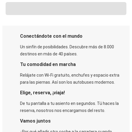
Conectándote con el mundo
Un sinfín de posibilidades. Descubre más de 8.000
destinos en más de 40 países.
Tu comodidad en marcha
Relájate con Wi-Fi gratuito, enchufes y espacio extra
para las piernas. Así son los autobuses modernos.
Elige, reserva, ¡viaja!
De tu pantalla a tu asiento en segundos. Tú haces la
reserva, nosotros nos encargamos del resto.
Vamos juntos
¿Por qué añadir otro coche a la carretera cuando