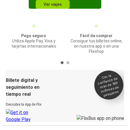
Ver viajes
Pago seguro
Fácil de comprar
Utiliza Apple Pay, Visa y
Consigue tus billetes online,
tarjetas internacionales
en nuestra app o en una
Flixshop
Con la
confianza de
Billete digital y
más de 500
seguimiento en
millones de
pasajeros
tiempo real
Descubre la App de Flix