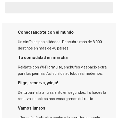
Conectándote con el mundo
Un sinfín de posibilidades. Descubre más de 8.000
destinos en más de 40 países.
Tu comodidad en marcha
Relájate con Wi-Fi gratuito, enchufes y espacio extra
para las piernas. Así son los autobuses modernos.
Elige, reserva, ¡viaja!
De tu pantalla a tu asiento en segundos. Tú haces la
reserva, nosotros nos encargamos del resto.
Vamos juntos
¿Por qué añadir otro coche a la carretera cuando