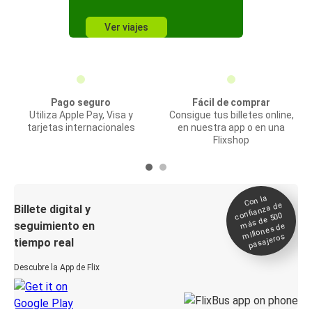
Ver viajes
Pago seguro
Fácil de comprar
Utiliza Apple Pay, Visa y
Consigue tus billetes online,
tarjetas internacionales
en nuestra app o en una
Flixshop
Con la
confianza de
Billete digital y
más de 500
seguimiento en
millones de
pasajeros
tiempo real
Descubre la App de Flix