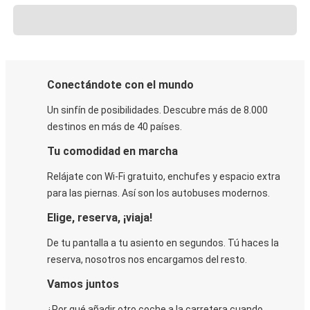
Conectándote con el mundo
Un sinfín de posibilidades. Descubre más de 8.000
destinos en más de 40 países.
Tu comodidad en marcha
Relájate con Wi-Fi gratuito, enchufes y espacio extra
para las piernas. Así son los autobuses modernos.
Elige, reserva, ¡viaja!
De tu pantalla a tu asiento en segundos. Tú haces la
reserva, nosotros nos encargamos del resto.
Vamos juntos
¿Por qué añadir otro coche a la carretera cuando