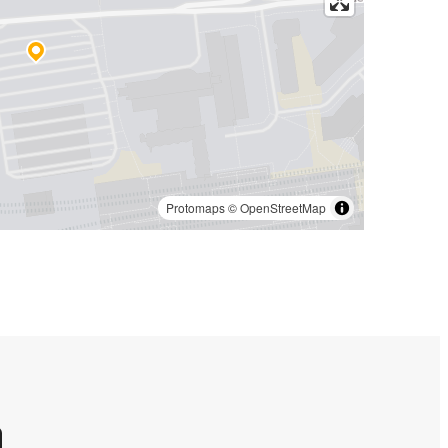
Protomaps
©
OpenStreetMap