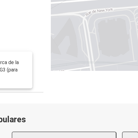
rca de la
 G3 (para
pulares