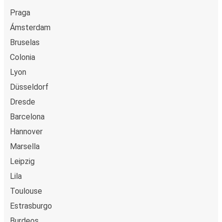
Düsseldorf
Praga
Aeropuerto de París-Charles de Gaulle
Ámsterdam
Bruselas
Grenoble
Aeropuerto de París-Charles de Gaulle
Colonia
Lyon
Rotterdam
Düsseldorf
Aeropuerto de París-Charles de Gaulle
Dresde
Barcelona
Eindhoven
Aeropuerto de París-Charles de Gaulle
Hannover
Marsella
Limoges
Leipzig
Aeropuerto de París-Charles de Gaulle
Lila
Toulouse
Poitiers
Aeropuerto de París-Charles de Gaulle
Estrasburgo
Burdeos