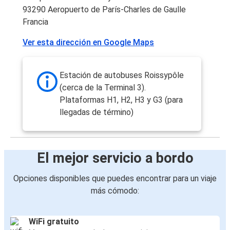
93290 Aeropuerto de París-Charles de Gaulle
Aeropuerto de París-Charles de Gaulle
Francia
Orléans
Ver esta dirección en Google Maps
Le Mans
Aeropuerto de París-Charles de Gaulle
Estación de autobuses Roissypôle
(cerca de la Terminal 3).
Tours
Plataformas H1, H2, H3 y G3 (para
Aeropuerto de París-Charles de Gaulle
llegadas de término)
Lyon
Aeropuerto de París-Charles de Gaulle
El mejor servicio a bordo
Nantes
Opciones disponibles que puedes encontrar para un viaje
Aeropuerto de París-Charles de Gaulle
más cómodo:
Aeropuerto de París-Charles de Gaulle
Lyon
WiFi gratuito