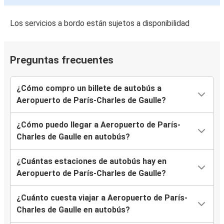
Aeropuerto de París-Charles de Gaulle
Los servicios a bordo están sujetos a disponibilidad
Aeropuerto de París Orly
Dijon
Preguntas frecuentes
Aeropuerto de París-Charles de Gaulle
¿Cómo compro un billete de autobús a
Aeropuerto de París Orly
Aeropuerto de París-Charles de Gaulle?
Aeropuerto de París-Charles de Gaulle
¿Cómo puedo llegar a Aeropuerto de París-
Estrasburgo
Charles de Gaulle en autobús?
Aeropuerto de París-Charles de Gaulle
¿Cuántas estaciones de autobús hay en
Aeropuerto de París-Charles de Gaulle
Aeropuerto de París-Charles de Gaulle?
Burdeos
¿Cuánto cuesta viajar a Aeropuerto de París-
Troyes
Charles de Gaulle en autobús?
Aeropuerto de París-Charles de Gaulle