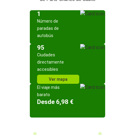
1
Número de
paradas de
autobús
95
Ciudades
directamente
accesibles
Ver mapa
El viaje más
barato
Desde 6,98 €