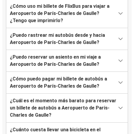
¿Cómo uso mi billete de FlixBus para viajar a
Burdeos
Aeropuerto de París-Charles de Gaulle?
Aeropuerto de París-Charles de Gaulle
¿Tengo que imprimirlo?
Amberes
¿Puedo rastrear mi autobús desde y hacia
Aeropuerto de París-Charles de Gaulle
Aeropuerto de París-Charles de Gaulle?
Aeropuerto de París-Charles de Gaulle
¿Puedo reservar un asiento en mi viaje a
Amberes
Aeropuerto de París-Charles de Gaulle?
Aeropuerto de París-Charles de Gaulle
¿Cómo puedo pagar mi billete de autobús a
Limoges
Aeropuerto de París-Charles de Gaulle?
Barcelona
¿Cuál es el momento más barato para reservar
Aeropuerto de París-Charles de Gaulle
un billete de autobús a Aeropuerto de París-
Charles de Gaulle?
La Rochelle
Aeropuerto de París-Charles de Gaulle
¿Cuánto cuesta llevar una bicicleta en el