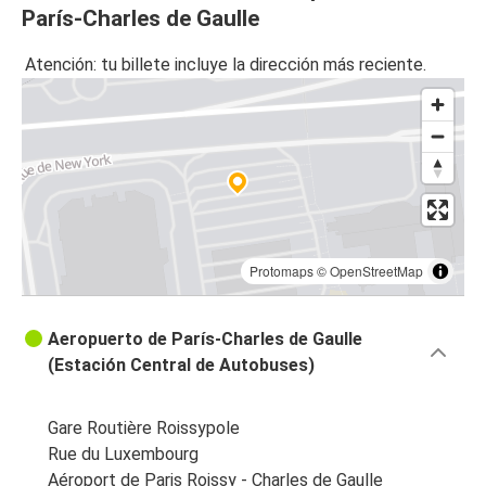
París-Charles de Gaulle
Reims
Atención: tu billete incluye la dirección más reciente.
Aeropuerto de París-Charles de Gaulle
Aeropuerto de París-Charles de Gaulle
Ámsterdam
Orléans
Aeropuerto de París-Charles de Gaulle
Protomaps
©
OpenStreetMap
Ámsterdam
Aeropuerto de París-Charles de Gaulle
Aeropuerto de París-Charles de Gaulle
Rennes
(Estación Central de Autobuses)
Aeropuerto de París-Charles de Gaulle
Gare Routière Roissypole
Aeropuerto de París-Charles de Gaulle
Rue du Luxembourg
Reims
Aéroport de Paris Roissy - Charles de Gaulle