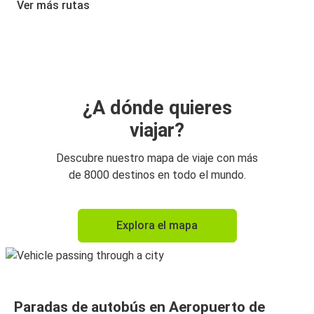
Ver más rutas
Aeropuerto de París-Charles de Gaulle
Lila
Aeropuerto de París-Charles de Gaulle
Le Havre
¿A dónde quieres
viajar?
Le Havre
Aeropuerto de París-Charles de Gaulle
Descubre nuestro mapa de viaje con más
de 8000 destinos en todo el mundo.
Lila
Aeropuerto de París-Charles de Gaulle
Explora el mapa
Caen
Aeropuerto de París-Charles de Gaulle
Aeropuerto de París-Charles de Gaulle
Paradas de autobús en Aeropuerto de
Caen