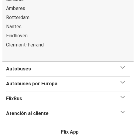
Aeropuerto de París-Charles de Gaulle
Amberes
Hannover
Rotterdam
Aeropuerto de París-Charles de Gaulle
Nantes
Beauvais
Eindhoven
Clermont-Ferrand
Aeropuerto de París-Charles de Gaulle
Düsseldorf
Autobuses
Brujas
Aeropuerto de París-Charles de Gaulle
Autobuses por Europa
Luxemburgo
FlixBus
Aeropuerto de París-Charles de Gaulle
Atención al cliente
Aeropuerto de París-Charles de Gaulle
Brujas
Flix App