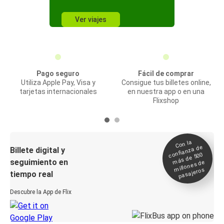
Ver viajes
Pago seguro
Fácil de comprar
Utiliza Apple Pay, Visa y
Consigue tus billetes online,
tarjetas internacionales
en nuestra app o en una
Flixshop
Con la
confianza de
Billete digital y
más de 500
seguimiento en
millones de
pasajeros
tiempo real
Descubre la App de Flix