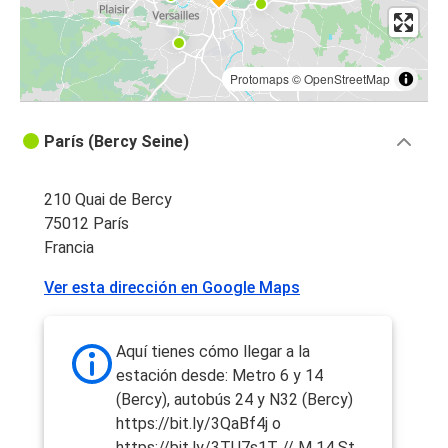
Protomaps
©
OpenStreetMap
París (Bercy Seine)
210 Quai de Bercy
75012 París
Francia
Ver esta dirección en Google Maps
Aquí tienes cómo llegar a la
estación desde: Metro 6 y 14
(Bercy), autobús 24 y N32 (Bercy)
https://bit.ly/3QaBf4j o
https://bit.ly/3TU7s1T // M 14 St