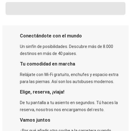
Conectándote con el mundo
Un sinfín de posibilidades. Descubre más de 8.000
destinos en más de 40 países.
Tu comodidad en marcha
Relájate con Wi-Fi gratuito, enchufes y espacio extra
para las piernas. Así son los autobuses modernos.
Elige, reserva, ¡viaja!
De tu pantalla a tu asiento en segundos. Tú haces la
reserva, nosotros nos encargamos del resto.
Vamos juntos
¿Por qué añadir otro coche a la carretera cuando