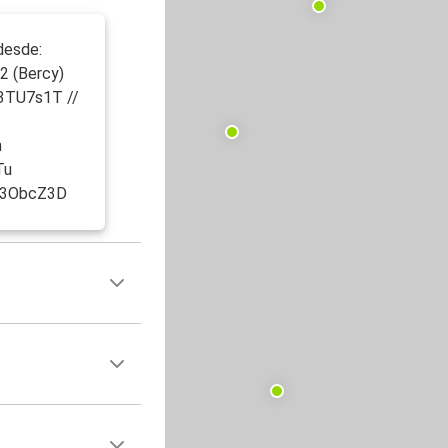
desde:
2 (Bercy)
y/3TU7s1T //
n
Tu
ly/3ObcZ3D