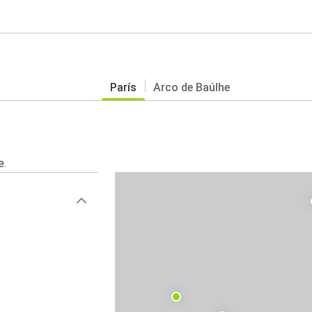
París
Arco de Baúlhe
e.