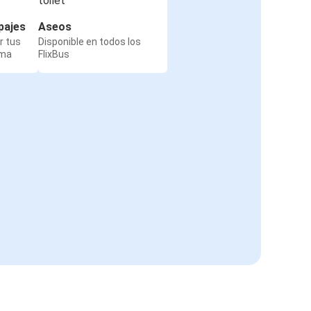
pajes
Aseos
r tus
Disponible en todos los
rma
FlixBus