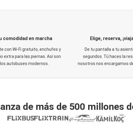
u comodidad en marcha
Elige, reserva, ¡viaja
te con Wi-Fi gratuito, enchufes y
De tu pantalla a tu asient
o extra para las piernas. Así son
segundos. Tú haces la res
los autobuses modernos.
nosotros nos encargamos del
ianza de más de 500 millones d