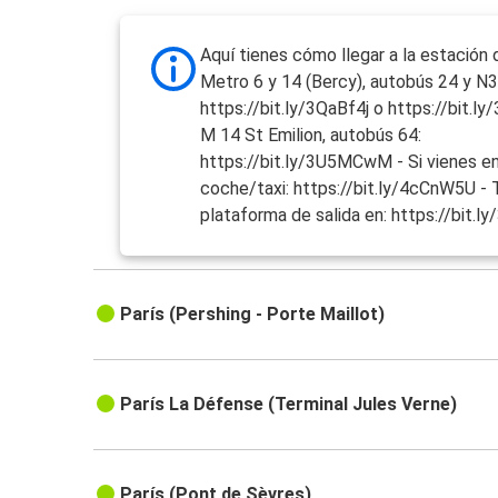
Aquí tienes cómo llegar a la estación 
Metro 6 y 14 (Bercy), autobús 24 y N3
https://bit.ly/3QaBf4j o https://bit.l
M 14 St Emilion, autobús 64:
https://bit.ly/3U5MCwM - Si vienes e
coche/taxi: https://bit.ly/4cCnW5U - 
plataforma de salida en: https://bit.
París (Pershing - Porte Maillot)
París La Défense (Terminal Jules Verne)
París (Pont de Sèvres)