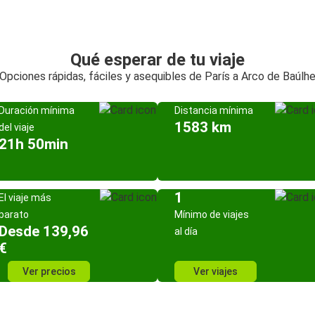
Qué esperar de tu viaje
Opciones rápidas, fáciles y asequibles de París a Arco de Baúlh
Duración mínima
Distancia mínima
1583 km
del viaje
21h 50min
1
El viaje más
barato
Mínimo de viajes
Desde 139,96
al día
€
Ver precios
Ver viajes