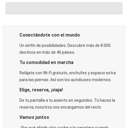
Conectándote con el mundo
Un sinfín de posibilidades. Descubre más de 8.000
destinos en más de 40 países.
Tu comodidad en marcha
Relájate con Wi-Fi gratuito, enchufes y espacio extra
para las piernas. Así son los autobuses modernos.
Elige, reserva, ¡viaja!
De tu pantalla a tu asiento en segundos. Tú haces la
reserva, nosotros nos encargamos del resto.
Vamos juntos
¿Por qué añadir otro coche a la carretera cuando