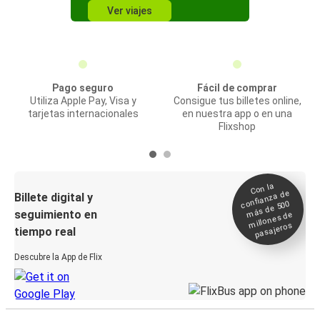
Ver viajes
Pago seguro
Fácil de comprar
Utiliza Apple Pay, Visa y
Consigue tus billetes online,
tarjetas internacionales
en nuestra app o en una
Flixshop
Con la
confianza de
Billete digital y
más de 500
seguimiento en
millones de
pasajeros
tiempo real
Descubre la App de Flix