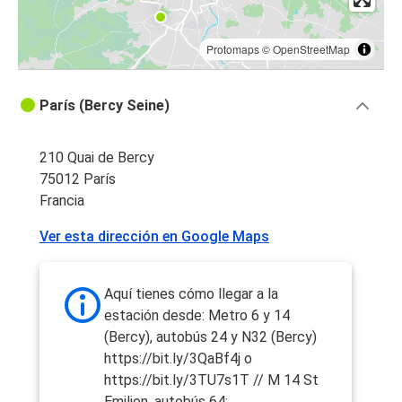
Protomaps
©
OpenStreetMap
París (Bercy Seine)
210 Quai de Bercy
75012 París
Francia
Ver esta dirección en Google Maps
Aquí tienes cómo llegar a la
estación desde: Metro 6 y 14
(Bercy), autobús 24 y N32 (Bercy)
https://bit.ly/3QaBf4j o
https://bit.ly/3TU7s1T // M 14 St
Emilion, autobús 64: