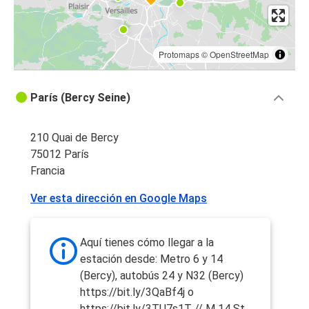
Protomaps
©
OpenStreetMap
París (Bercy Seine)
210 Quai de Bercy
75012 París
Francia
Ver esta dirección en Google Maps
Aquí tienes cómo llegar a la
estación desde: Metro 6 y 14
(Bercy), autobús 24 y N32 (Bercy)
https://bit.ly/3QaBf4j o
https://bit.ly/3TU7s1T // M 14 St