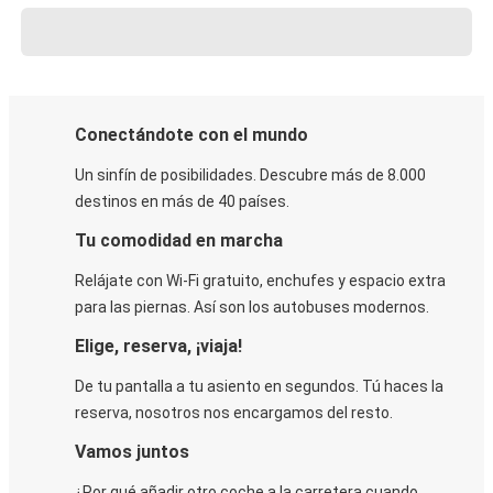
Conectándote con el mundo
Un sinfín de posibilidades. Descubre más de 8.000
destinos en más de 40 países.
Tu comodidad en marcha
Relájate con Wi-Fi gratuito, enchufes y espacio extra
para las piernas. Así son los autobuses modernos.
Elige, reserva, ¡viaja!
De tu pantalla a tu asiento en segundos. Tú haces la
reserva, nosotros nos encargamos del resto.
Vamos juntos
¿Por qué añadir otro coche a la carretera cuando