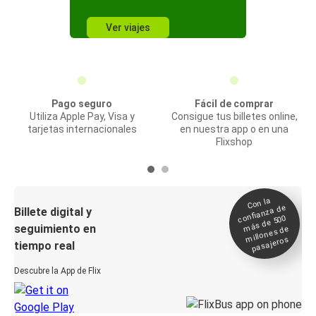
Ver viajes
Pago seguro
Fácil de comprar
Utiliza Apple Pay, Visa y
Consigue tus billetes online,
tarjetas internacionales
en nuestra app o en una
Flixshop
Con la
confianza de
Billete digital y
más de 500
seguimiento en
millones de
pasajeros
tiempo real
Descubre la App de Flix