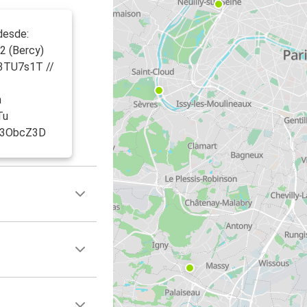
desde:
2 (Bercy)
y/3TU7s1T //
n
Tu
ly/3ObcZ3D