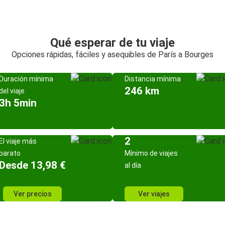
Qué esperar de tu viaje
Opciones rápidas, fáciles y asequibles de París a Bourges
Duración mínima
Distancia mínima
246 km
del viaje
3h 5min
2
El viaje más
barato
Mínimo de viajes
Desde 13,98 €
al día
Ver precios
Ver viajes