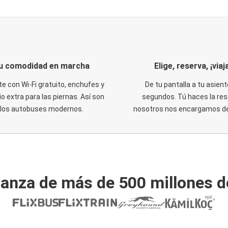
u comodidad en marcha
Elige, reserva, ¡viaja
te con Wi-Fi gratuito, enchufes y
De tu pantalla a tu asient
o extra para las piernas. Así son
segundos. Tú haces la res
los autobuses modernos.
nosotros nos encargamos del
ianza de más de 500 millones d