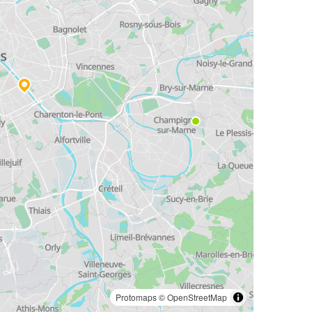
Protomaps
©
OpenStreetMap