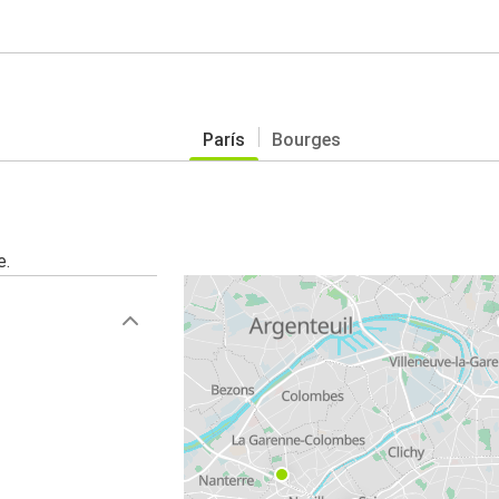
París
Bourges
e.