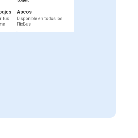
pajes
Aseos
r tus
Disponible en todos los
rma
FlixBus