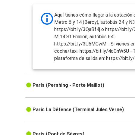
Aquí tienes cómo llegar a la estación 
Metro 6 y 14 (Bercy), autobús 24 y N3
https://bit.ly/3QaBf4j o https://bit.l
M 14 St Emilion, autobús 64:
https://bit.ly/3U5MCwM - Si vienes e
coche/taxi: https://bit.ly/4cCnW5U - 
plataforma de salida en: https://bit.
París (Pershing - Porte Maillot)
París La Défense (Terminal Jules Verne)
París (Pont de Sèvres)