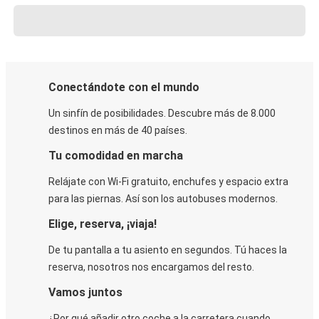
Conectándote con el mundo
Un sinfín de posibilidades. Descubre más de 8.000
destinos en más de 40 países.
Tu comodidad en marcha
Relájate con Wi-Fi gratuito, enchufes y espacio extra
para las piernas. Así son los autobuses modernos.
Elige, reserva, ¡viaja!
De tu pantalla a tu asiento en segundos. Tú haces la
reserva, nosotros nos encargamos del resto.
Vamos juntos
¿Por qué añadir otro coche a la carretera cuando