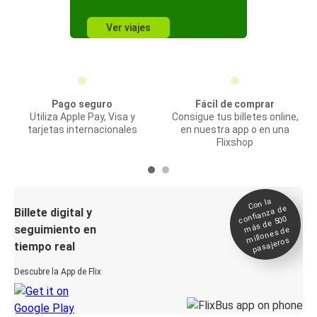
Ver viajes
Pago seguro
Fácil de comprar
Utiliza Apple Pay, Visa y
Consigue tus billetes online,
tarjetas internacionales
en nuestra app o en una
Flixshop
Con la
confianza de
Billete digital y
más de 500
seguimiento en
millones de
pasajeros
tiempo real
Descubre la App de Flix