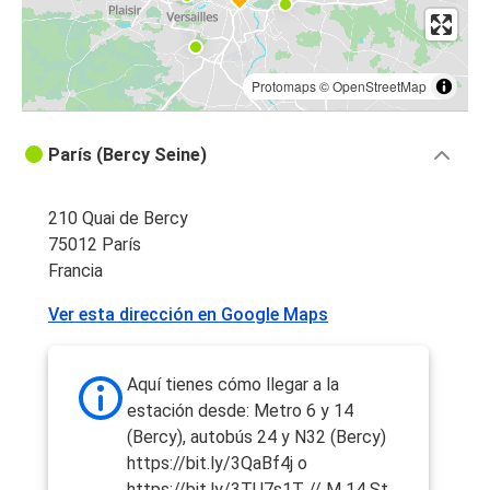
Protomaps
©
OpenStreetMap
París (Bercy Seine)
210 Quai de Bercy
75012 París
Francia
Ver esta dirección en Google Maps
Aquí tienes cómo llegar a la
estación desde: Metro 6 y 14
(Bercy), autobús 24 y N32 (Bercy)
https://bit.ly/3QaBf4j o
https://bit.ly/3TU7s1T // M 14 St