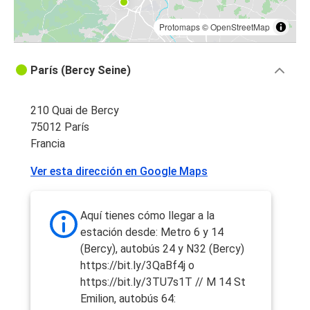
Protomaps
©
OpenStreetMap
París (Bercy Seine)
210 Quai de Bercy
75012 París
Francia
Ver esta dirección en Google Maps
Aquí tienes cómo llegar a la
estación desde: Metro 6 y 14
(Bercy), autobús 24 y N32 (Bercy)
https://bit.ly/3QaBf4j o
https://bit.ly/3TU7s1T // M 14 St
Emilion, autobús 64: