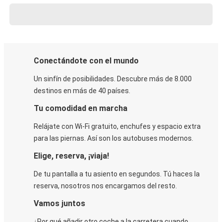
Conectándote con el mundo
Un sinfín de posibilidades. Descubre más de 8.000
destinos en más de 40 países.
Tu comodidad en marcha
Relájate con Wi-Fi gratuito, enchufes y espacio extra
para las piernas. Así son los autobuses modernos.
Elige, reserva, ¡viaja!
De tu pantalla a tu asiento en segundos. Tú haces la
reserva, nosotros nos encargamos del resto.
Vamos juntos
¿Por qué añadir otro coche a la carretera cuando