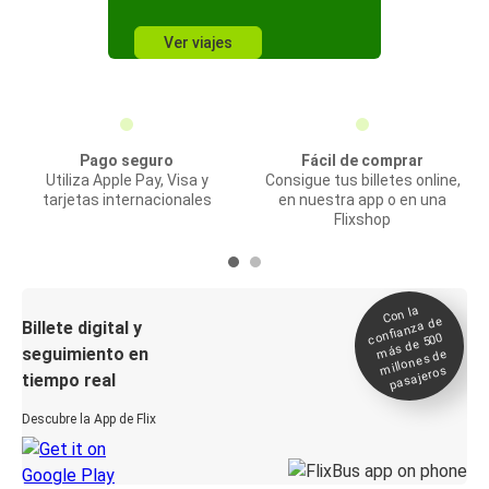
Ver viajes
Pago seguro
Fácil de comprar
Utiliza Apple Pay, Visa y
Consigue tus billetes online,
tarjetas internacionales
en nuestra app o en una
Flixshop
Con la
confianza de
Billete digital y
más de 500
seguimiento en
millones de
pasajeros
tiempo real
Descubre la App de Flix