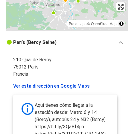
Protomaps
©
OpenStreetMap
París (Bercy Seine)
210 Quai de Bercy
75012 París
Francia
Ver esta dirección en Google Maps
Aquí tienes cómo llegar a la
estación desde: Metro 6 y 14
(Bercy), autobús 24 y N32 (Bercy)
https://bit.ly/3QaBf4j o
https://bit.ly/3TU7s1T // M 14 St