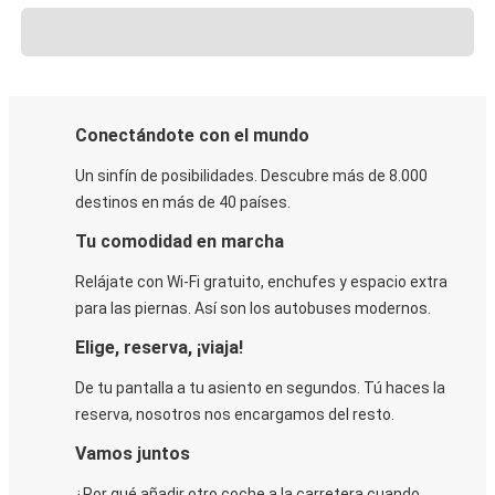
Conectándote con el mundo
Un sinfín de posibilidades. Descubre más de 8.000
destinos en más de 40 países.
Tu comodidad en marcha
Relájate con Wi-Fi gratuito, enchufes y espacio extra
para las piernas. Así son los autobuses modernos.
Elige, reserva, ¡viaja!
De tu pantalla a tu asiento en segundos. Tú haces la
reserva, nosotros nos encargamos del resto.
Vamos juntos
¿Por qué añadir otro coche a la carretera cuando