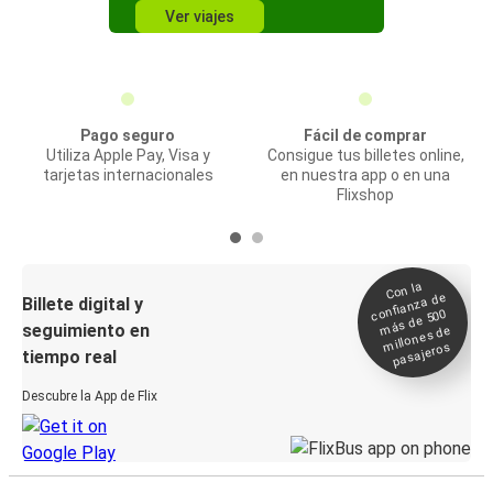
Ver viajes
Pago seguro
Fácil de comprar
Utiliza Apple Pay, Visa y
Consigue tus billetes online,
tarjetas internacionales
en nuestra app o en una
Flixshop
Con la
confianza de
Billete digital y
más de 500
seguimiento en
millones de
pasajeros
tiempo real
Descubre la App de Flix