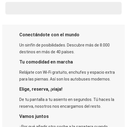
Conectándote con el mundo
Un sinfín de posibilidades. Descubre más de 8.000
destinos en más de 40 países.
Tu comodidad en marcha
Relájate con Wi-Fi gratuito, enchufes y espacio extra
para las piernas. Así son los autobuses modernos.
Elige, reserva, ¡viaja!
De tu pantalla a tu asiento en segundos. Tú haces la
reserva, nosotros nos encargamos del resto.
Vamos juntos
¿Por qué añadir otro coche a la carretera cuando