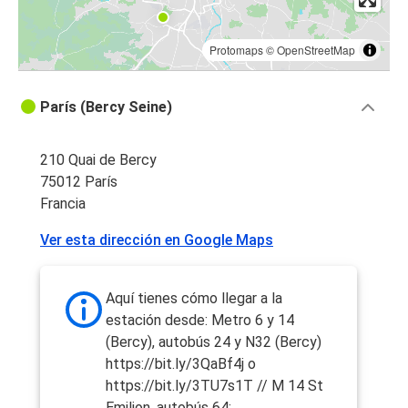
Protomaps
©
OpenStreetMap
París (Bercy Seine)
210 Quai de Bercy
75012 París
Francia
Ver esta dirección en Google Maps
Aquí tienes cómo llegar a la
estación desde: Metro 6 y 14
(Bercy), autobús 24 y N32 (Bercy)
https://bit.ly/3QaBf4j o
https://bit.ly/3TU7s1T // M 14 St
Emilion, autobús 64: