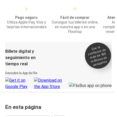
Pago seguro
Fácil de comprar
Atenc
Utiliza Apple Pay, Visa y
Consigue tus billetes online,
Asi
tarjetas internacionales
en nuestra app o en una
complic
Flixshop
reserv
Con la
confianza de
Billete digital y
más de 500
seguimiento en
millones de
pasajeros
tiempo real
Descubre la App de Flix
En esta página