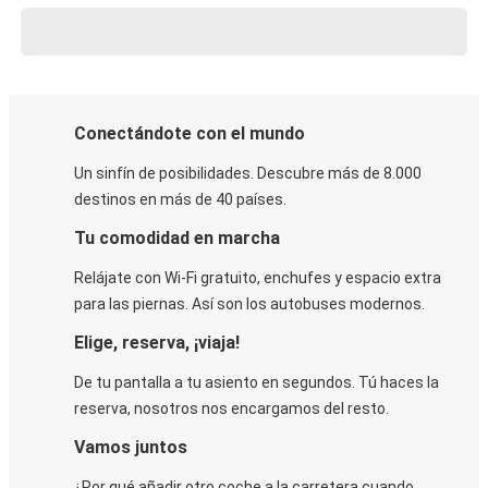
Conectándote con el mundo
Un sinfín de posibilidades. Descubre más de 8.000
destinos en más de 40 países.
Tu comodidad en marcha
Relájate con Wi-Fi gratuito, enchufes y espacio extra
para las piernas. Así son los autobuses modernos.
Elige, reserva, ¡viaja!
De tu pantalla a tu asiento en segundos. Tú haces la
reserva, nosotros nos encargamos del resto.
Vamos juntos
¿Por qué añadir otro coche a la carretera cuando