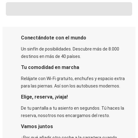
Conectándote con el mundo
Un sinfín de posibilidades. Descubre más de 8.000
destinos en más de 40 países.
Tu comodidad en marcha
Relájate con Wi-Fi gratuito, enchufes y espacio extra
para las piernas. Así son los autobuses modernos.
Elige, reserva, ¡viaja!
De tu pantalla a tu asiento en segundos. Tú haces la
reserva, nosotros nos encargamos del resto.
Vamos juntos
¿Por qué añadir otro coche a la carretera cuando