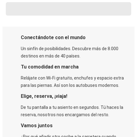
Conectándote con el mundo
Un sinfín de posibilidades. Descubre más de 8.000
destinos en más de 40 países.
Tu comodidad en marcha
Relájate con Wi-Fi gratuito, enchufes y espacio extra
para las piernas. Así son los autobuses modernos.
Elige, reserva, ¡viaja!
De tu pantalla a tu asiento en segundos. Tú haces la
reserva, nosotros nos encargamos del resto.
Vamos juntos
¿Por qué añadir otro coche a la carretera cuando