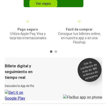
Ver viajes
Pago seguro
Fácil de comprar
Utiliza Apple Pay, Visa y
Consigue tus billetes online,
tarjetas internacionales
en nuestra app o en una
Flixshop
Con la
confianza de
Billete digital y
más de 500
seguimiento en
millones de
pasajeros
tiempo real
Descubre la App de Flix