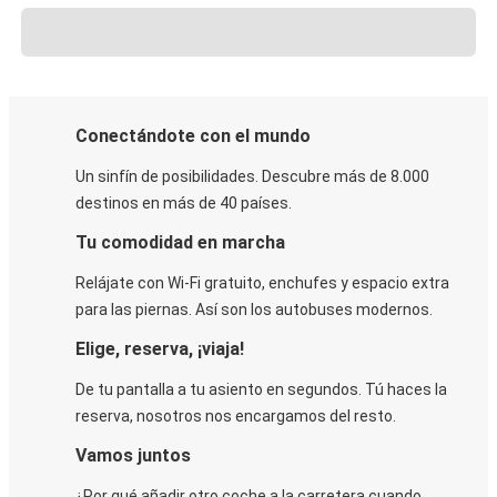
Conectándote con el mundo
Un sinfín de posibilidades. Descubre más de 8.000
destinos en más de 40 países.
Tu comodidad en marcha
Relájate con Wi-Fi gratuito, enchufes y espacio extra
para las piernas. Así son los autobuses modernos.
Elige, reserva, ¡viaja!
De tu pantalla a tu asiento en segundos. Tú haces la
reserva, nosotros nos encargamos del resto.
Vamos juntos
¿Por qué añadir otro coche a la carretera cuando