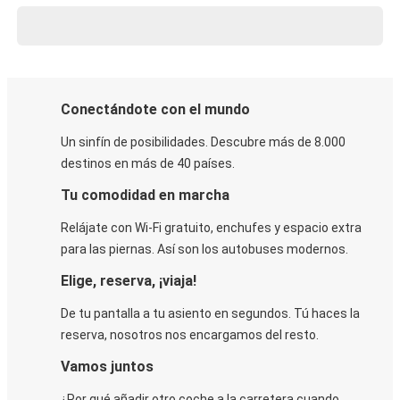
Conectándote con el mundo
Un sinfín de posibilidades. Descubre más de 8.000
destinos en más de 40 países.
Tu comodidad en marcha
Relájate con Wi-Fi gratuito, enchufes y espacio extra
para las piernas. Así son los autobuses modernos.
Elige, reserva, ¡viaja!
De tu pantalla a tu asiento en segundos. Tú haces la
reserva, nosotros nos encargamos del resto.
Vamos juntos
¿Por qué añadir otro coche a la carretera cuando