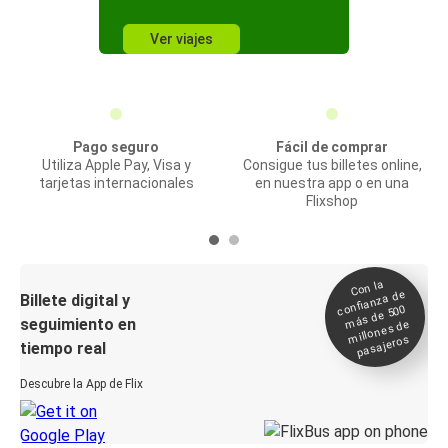
Ver viajes
Pago seguro
Fácil de comprar
Utiliza Apple Pay, Visa y
Consigue tus billetes online,
tarjetas internacionales
en nuestra app o en una
Flixshop
Con la
confianza de
Billete digital y
más de 500
seguimiento en
millones de
pasajeros
tiempo real
Descubre la App de Flix