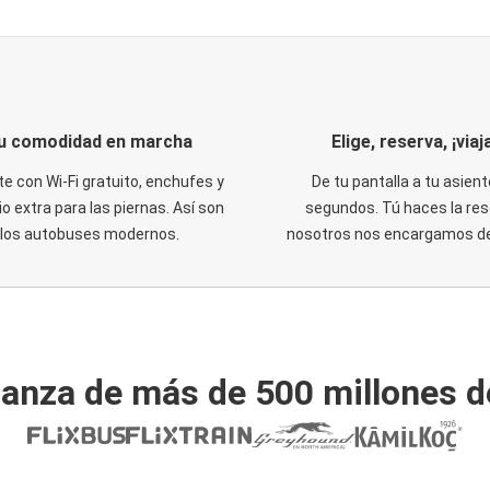
u comodidad en marcha
Elige, reserva, ¡viaja
te con Wi-Fi gratuito, enchufes y
De tu pantalla a tu asient
o extra para las piernas. Así son
segundos. Tú haces la res
los autobuses modernos.
nosotros nos encargamos del
ianza de más de 500 millones d