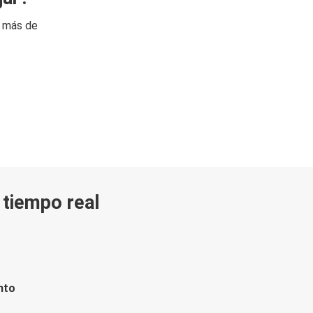
n más de
n tiempo real
nto