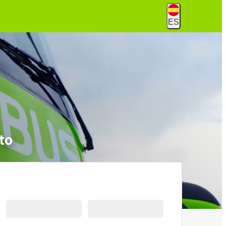
ES
to