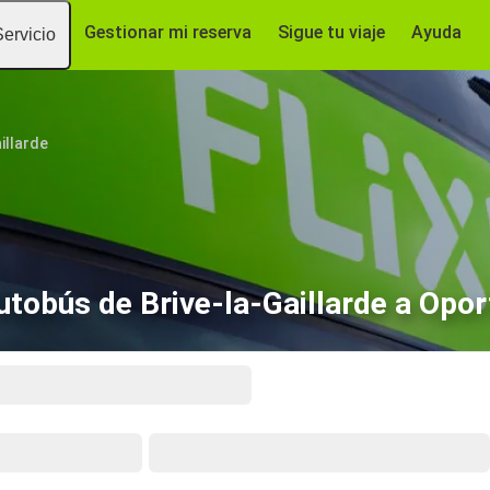
Gestionar mi reserva
Sigue tu viaje
Ayuda
Servicio
illarde
utobús de Brive-la-Gaillarde a Opor