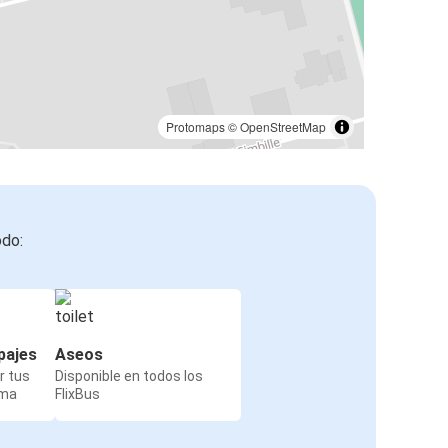
Protomaps
©
OpenStreetMap
odo:
pajes
Aseos
r tus
Disponible en todos los
rma
FlixBus