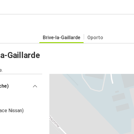
Brive-la-Gaillarde
Oporto
a-Gaillarde
e.
che)
ace Nissan)