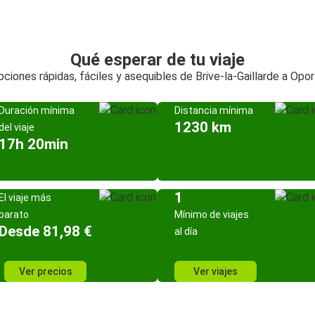
Qué esperar de tu viaje
ciones rápidas, fáciles y asequibles de Brive-la-Gaillarde a Opo
Duración mínima
Distancia mínima
1230 km
del viaje
17h 20min
1
El viaje más
barato
Mínimo de viajes
Desde 81,98 €
al día
Ver precios
Ver viajes