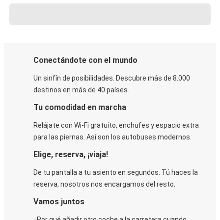
Conectándote con el mundo
Un sinfín de posibilidades. Descubre más de 8.000
destinos en más de 40 países.
Tu comodidad en marcha
Relájate con Wi-Fi gratuito, enchufes y espacio extra
para las piernas. Así son los autobuses modernos.
Elige, reserva, ¡viaja!
De tu pantalla a tu asiento en segundos. Tú haces la
reserva, nosotros nos encargamos del resto.
Vamos juntos
¿Por qué añadir otro coche a la carretera cuando