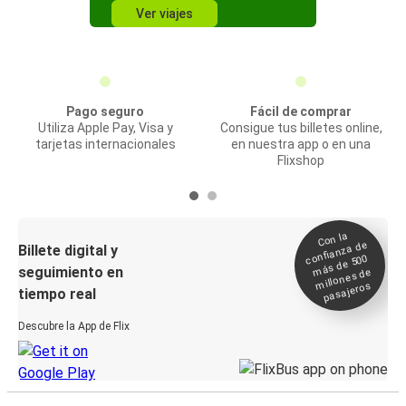
Ver viajes
Pago seguro
Fácil de comprar
Utiliza Apple Pay, Visa y
Consigue tus billetes online,
tarjetas internacionales
en nuestra app o en una
Flixshop
Con la
confianza de
Billete digital y
más de 500
seguimiento en
millones de
pasajeros
tiempo real
Descubre la App de Flix