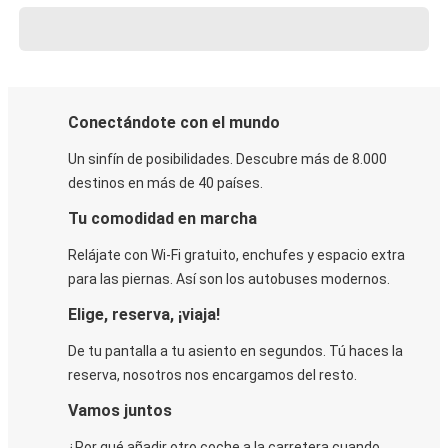
Conectándote con el mundo
Un sinfín de posibilidades. Descubre más de 8.000
destinos en más de 40 países.
Tu comodidad en marcha
Relájate con Wi-Fi gratuito, enchufes y espacio extra
para las piernas. Así son los autobuses modernos.
Elige, reserva, ¡viaja!
De tu pantalla a tu asiento en segundos. Tú haces la
reserva, nosotros nos encargamos del resto.
Vamos juntos
¿Por qué añadir otro coche a la carretera cuando