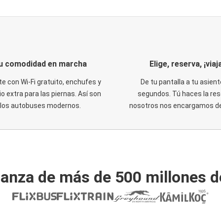
u comodidad en marcha
Elige, reserva, ¡viaja
te con Wi-Fi gratuito, enchufes y
De tu pantalla a tu asient
o extra para las piernas. Así son
segundos. Tú haces la res
los autobuses modernos.
nosotros nos encargamos del
ianza de más de 500 millones d