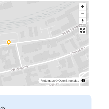
Protomaps
©
OpenStreetMap
odo: