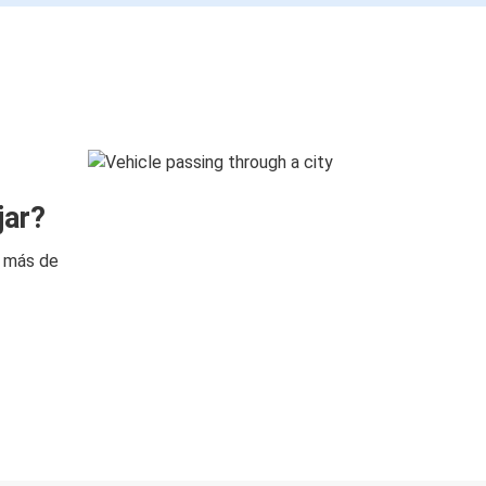
jar?
n más de