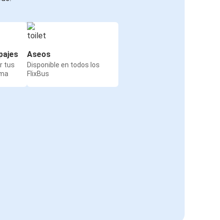
pajes
Aseos
r tus
Disponible en todos los
rma
FlixBus