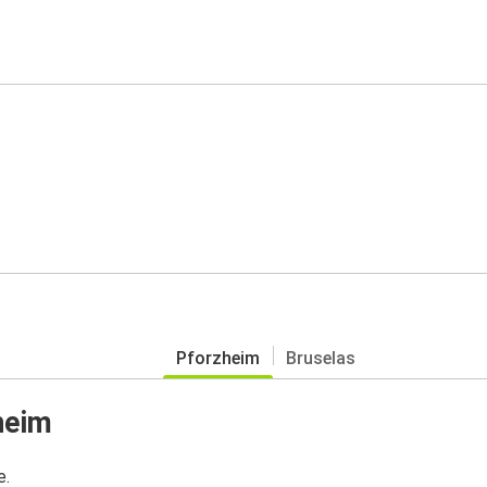
Pforzheim
Bruselas
heim
e.