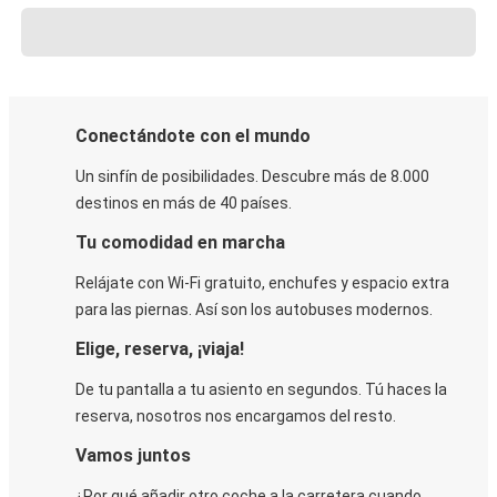
Conectándote con el mundo
Un sinfín de posibilidades. Descubre más de 8.000
destinos en más de 40 países.
Tu comodidad en marcha
Relájate con Wi-Fi gratuito, enchufes y espacio extra
para las piernas. Así son los autobuses modernos.
Elige, reserva, ¡viaja!
De tu pantalla a tu asiento en segundos. Tú haces la
reserva, nosotros nos encargamos del resto.
Vamos juntos
¿Por qué añadir otro coche a la carretera cuando