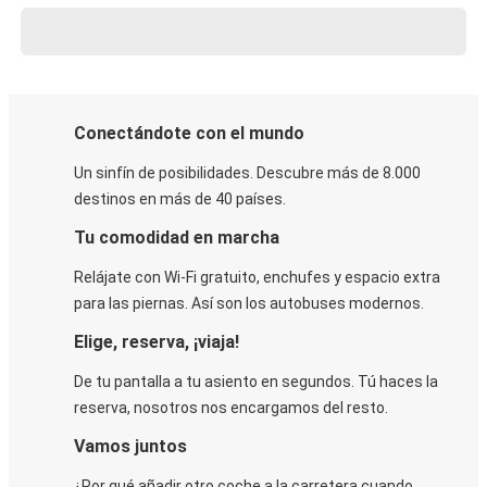
Conectándote con el mundo
Un sinfín de posibilidades. Descubre más de 8.000
destinos en más de 40 países.
Tu comodidad en marcha
Relájate con Wi-Fi gratuito, enchufes y espacio extra
para las piernas. Así son los autobuses modernos.
Elige, reserva, ¡viaja!
De tu pantalla a tu asiento en segundos. Tú haces la
reserva, nosotros nos encargamos del resto.
Vamos juntos
¿Por qué añadir otro coche a la carretera cuando