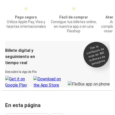
Pago seguro
Fácil de comprar
Atenc
Utiliza Apple Pay, Visa y
Consigue tus billetes online,
Asi
tarjetas internacionales
en nuestra app o en una
complic
Flixshop
reserv
Con la
confianza de
Billete digital y
más de 500
seguimiento en
millones de
pasajeros
tiempo real
Descubre la App de Flix
En esta página