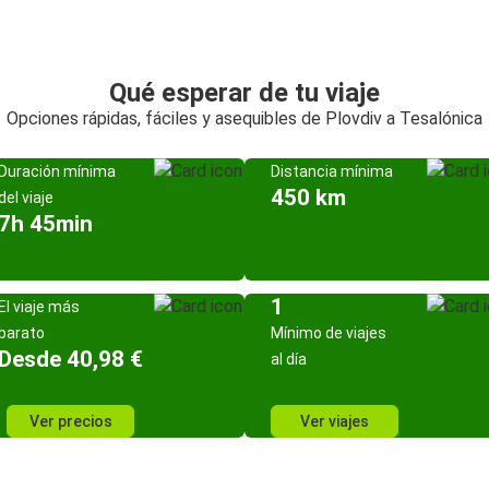
Qué esperar de tu viaje
Opciones rápidas, fáciles y asequibles de Plovdiv a Tesalónica
Duración mínima
Distancia mínima
450 km
del viaje
7h 45min
1
El viaje más
barato
Mínimo de viajes
Desde 40,98 €
al día
Ver precios
Ver viajes