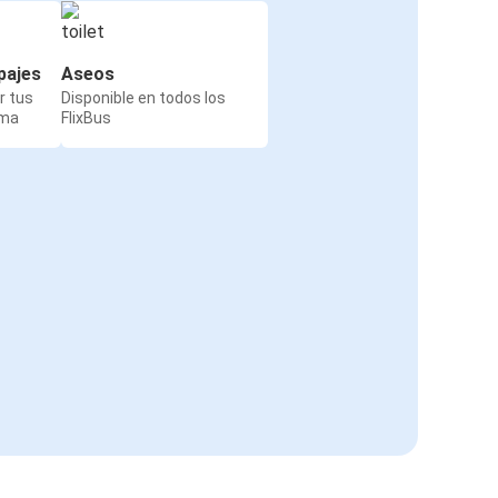
pajes
Aseos
r tus
Disponible en todos los
rma
FlixBus