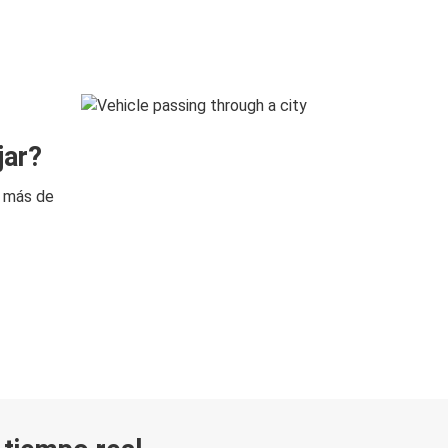
jar?
n más de