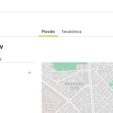
Plovdiv
Tesalónica
v
e.