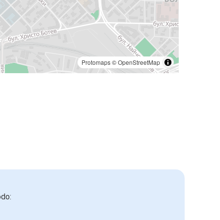
Protomaps
©
OpenStreetMap
odo: