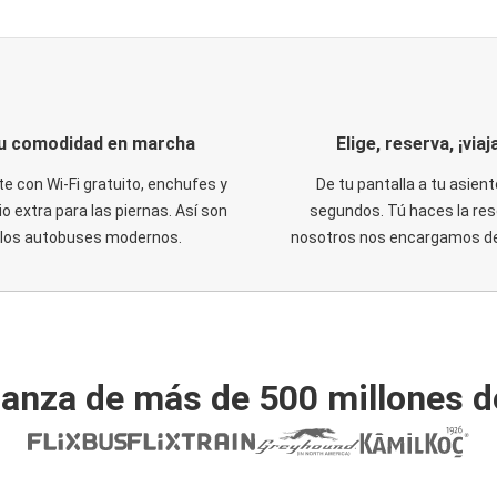
u comodidad en marcha
Elige, reserva, ¡viaja
te con Wi-Fi gratuito, enchufes y
De tu pantalla a tu asient
o extra para las piernas. Así son
segundos. Tú haces la res
los autobuses modernos.
nosotros nos encargamos del
ianza de más de 500 millones d