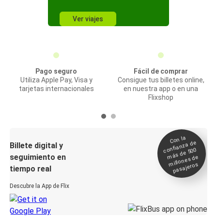
Ver viajes
Pago seguro
Fácil de comprar
Utiliza Apple Pay, Visa y
Consigue tus billetes online,
tarjetas internacionales
en nuestra app o en una
Flixshop
Con la
confianza de
Billete digital y
más de 500
seguimiento en
millones de
pasajeros
tiempo real
Descubre la App de Flix