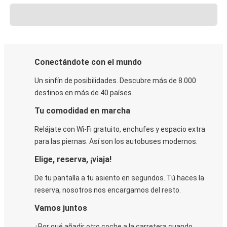
Conectándote con el mundo
Un sinfín de posibilidades. Descubre más de 8.000
destinos en más de 40 países.
Tu comodidad en marcha
Relájate con Wi-Fi gratuito, enchufes y espacio extra
para las piernas. Así son los autobuses modernos.
Elige, reserva, ¡viaja!
De tu pantalla a tu asiento en segundos. Tú haces la
reserva, nosotros nos encargamos del resto.
Vamos juntos
¿Por qué añadir otro coche a la carretera cuando