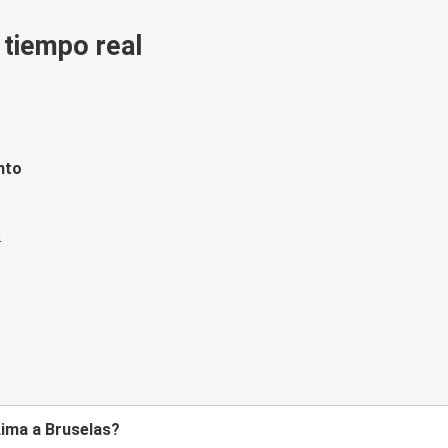
n tiempo real
nto
Lima a Bruselas?