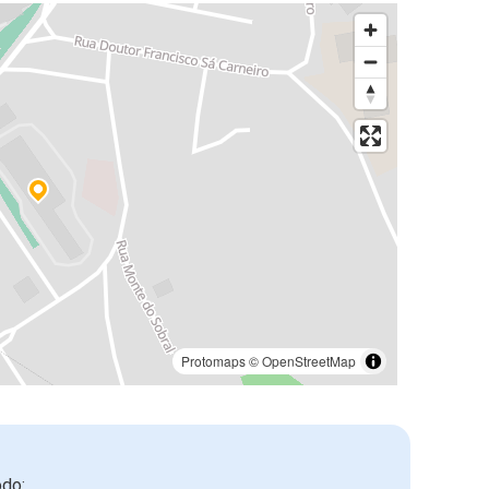
Protomaps
©
OpenStreetMap
odo: