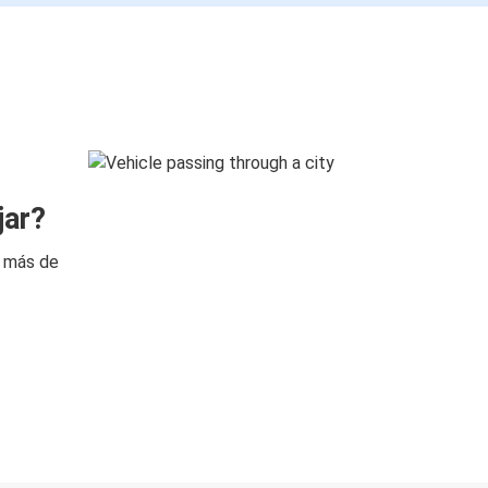
jar?
n más de