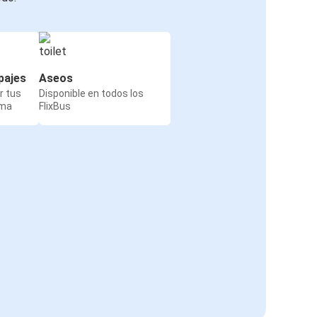
pajes
Aseos
r tus
Disponible en todos los
rma
FlixBus