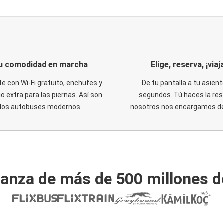
u comodidad en marcha
Elige, reserva, ¡viaja
te con Wi-Fi gratuito, enchufes y
De tu pantalla a tu asient
o extra para las piernas. Así son
segundos. Tú haces la res
los autobuses modernos.
nosotros nos encargamos del
ianza de más de 500 millones d