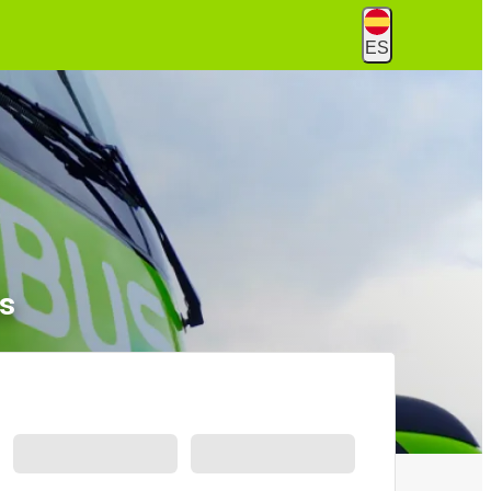
ES
as