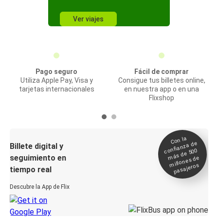
Ver viajes
Pago seguro
Fácil de comprar
Utiliza Apple Pay, Visa y
Consigue tus billetes online,
tarjetas internacionales
en nuestra app o en una
Flixshop
Con la
confianza de
Billete digital y
más de 500
seguimiento en
millones de
pasajeros
tiempo real
Descubre la App de Flix