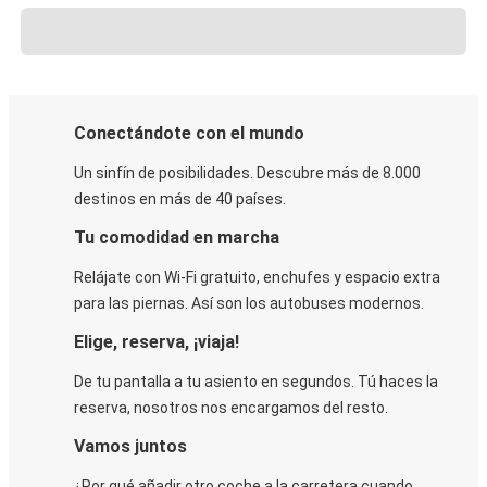
Conectándote con el mundo
Un sinfín de posibilidades. Descubre más de 8.000
destinos en más de 40 países.
Tu comodidad en marcha
Relájate con Wi-Fi gratuito, enchufes y espacio extra
para las piernas. Así son los autobuses modernos.
Elige, reserva, ¡viaja!
De tu pantalla a tu asiento en segundos. Tú haces la
reserva, nosotros nos encargamos del resto.
Vamos juntos
¿Por qué añadir otro coche a la carretera cuando