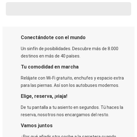
Conectándote con el mundo
Un sinfín de posibilidades. Descubre más de 8.000
destinos en más de 40 países.
Tu comodidad en marcha
Relájate con Wi-Fi gratuito, enchufes y espacio extra
para las piernas. Así son los autobuses modernos.
Elige, reserva, ¡viaja!
De tu pantalla a tu asiento en segundos. Tú haces la
reserva, nosotros nos encargamos del resto.
Vamos juntos
¿Por qué añadir otro coche a la carretera cuando