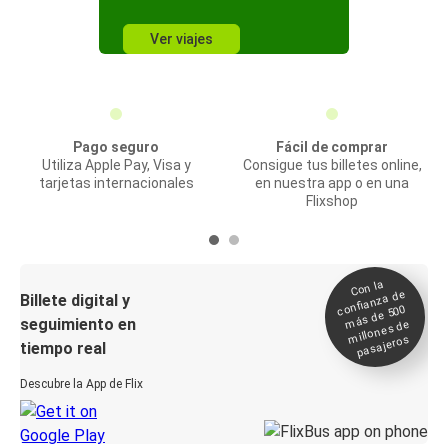
Ver viajes
Pago seguro
Fácil de comprar
Utiliza Apple Pay, Visa y
Consigue tus billetes online,
tarjetas internacionales
en nuestra app o en una
Flixshop
Con la
confianza de
Billete digital y
más de 500
seguimiento en
millones de
pasajeros
tiempo real
Descubre la App de Flix