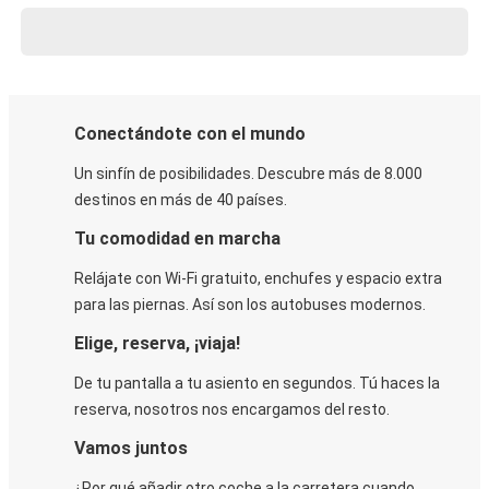
Conectándote con el mundo
Un sinfín de posibilidades. Descubre más de 8.000
destinos en más de 40 países.
Tu comodidad en marcha
Relájate con Wi-Fi gratuito, enchufes y espacio extra
para las piernas. Así son los autobuses modernos.
Elige, reserva, ¡viaja!
De tu pantalla a tu asiento en segundos. Tú haces la
reserva, nosotros nos encargamos del resto.
Vamos juntos
¿Por qué añadir otro coche a la carretera cuando