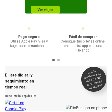
Ver viajes
Pago seguro
Fácil de comprar
Utiliza Apple Pay, Visa y
Consigue tus billetes online,
tarjetas internacionales
en nuestra app o en una
Flixshop
Con la
confianza de
Billete digital y
más de 500
seguimiento en
millones de
pasajeros
tiempo real
Descubre la App de Flix