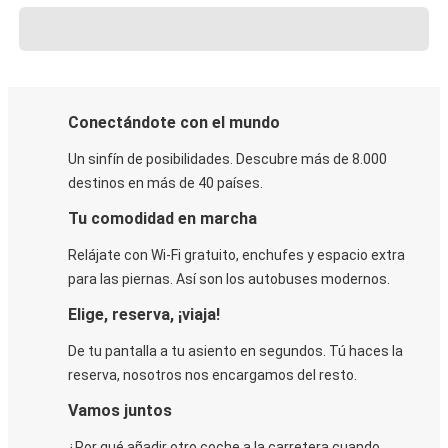
Conectándote con el mundo
Un sinfín de posibilidades. Descubre más de 8.000
destinos en más de 40 países.
Tu comodidad en marcha
Relájate con Wi-Fi gratuito, enchufes y espacio extra
para las piernas. Así son los autobuses modernos.
Elige, reserva, ¡viaja!
De tu pantalla a tu asiento en segundos. Tú haces la
reserva, nosotros nos encargamos del resto.
Vamos juntos
¿Por qué añadir otro coche a la carretera cuando