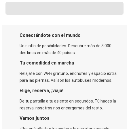
Conectándote con el mundo
Un sinfín de posibilidades. Descubre más de 8.000
destinos en más de 40 países.
Tu comodidad en marcha
Relájate con Wi-Fi gratuito, enchufes y espacio extra
para las piernas. Así son los autobuses modernos.
Elige, reserva, ¡viaja!
De tu pantalla a tu asiento en segundos. Tú haces la
reserva, nosotros nos encargamos del resto.
Vamos juntos
¿Por qué añadir otro coche a la carretera cuando