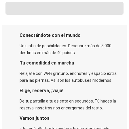
Conectándote con el mundo
Un sinfín de posibilidades. Descubre más de 8.000
destinos en más de 40 países.
Tu comodidad en marcha
Relájate con Wi-Fi gratuito, enchufes y espacio extra
para las piernas. Así son los autobuses modernos.
Elige, reserva, ¡viaja!
De tu pantalla a tu asiento en segundos. Tú haces la
reserva, nosotros nos encargamos del resto.
Vamos juntos
¿Por qué añadir otro coche a la carretera cuando