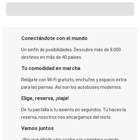
Conectándote con el mundo
Un sinfín de posibilidades. Descubre más de 8.000
destinos en más de 40 países.
Tu comodidad en marcha
Relájate con Wi-Fi gratuito, enchufes y espacio extra
para las piernas. Así son los autobuses modernos.
Elige, reserva, ¡viaja!
De tu pantalla a tu asiento en segundos. Tú haces la
reserva, nosotros nos encargamos del resto.
Vamos juntos
¿Por qué añadir otro coche a la carretera cuando