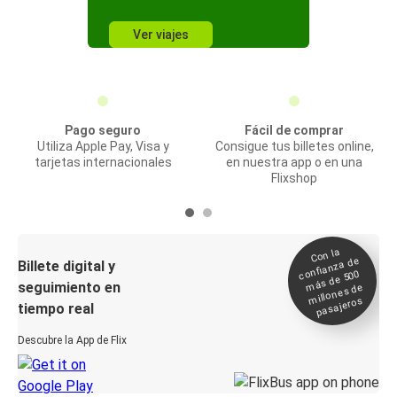
Ver viajes
Pago seguro
Fácil de comprar
Utiliza Apple Pay, Visa y
Consigue tus billetes online,
tarjetas internacionales
en nuestra app o en una
Flixshop
Con la
confianza de
Billete digital y
más de 500
seguimiento en
millones de
pasajeros
tiempo real
Descubre la App de Flix