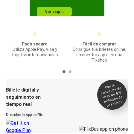
Ver viajes
Pago seguro
Fácil de comprar
Utiliza Apple Pay, Visa y
Consigue tus billetes online,
tarjetas internacionales
en nuestra app o en una
Flixshop
Con la
confianza de
Billete digital y
más de 500
seguimiento en
millones de
pasajeros
tiempo real
Descubre la App de Flix