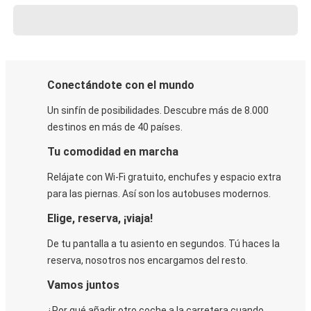
Conectándote con el mundo
Un sinfín de posibilidades. Descubre más de 8.000
destinos en más de 40 países.
Tu comodidad en marcha
Relájate con Wi-Fi gratuito, enchufes y espacio extra
para las piernas. Así son los autobuses modernos.
Elige, reserva, ¡viaja!
De tu pantalla a tu asiento en segundos. Tú haces la
reserva, nosotros nos encargamos del resto.
Vamos juntos
¿Por qué añadir otro coche a la carretera cuando