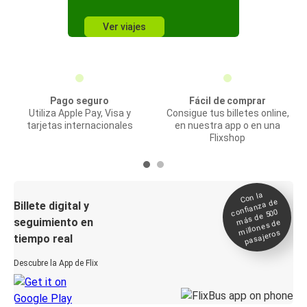
Ver viajes
Pago seguro
Fácil de comprar
Utiliza Apple Pay, Visa y
Consigue tus billetes online,
tarjetas internacionales
en nuestra app o en una
Flixshop
Con la
confianza de
Billete digital y
más de 500
seguimiento en
millones de
pasajeros
tiempo real
Descubre la App de Flix