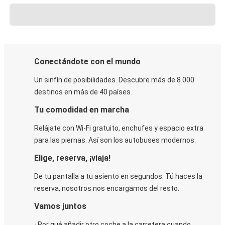
Conectándote con el mundo
Un sinfín de posibilidades. Descubre más de 8.000
destinos en más de 40 países.
Tu comodidad en marcha
Relájate con Wi-Fi gratuito, enchufes y espacio extra
para las piernas. Así son los autobuses modernos.
Elige, reserva, ¡viaja!
De tu pantalla a tu asiento en segundos. Tú haces la
reserva, nosotros nos encargamos del resto.
Vamos juntos
¿Por qué añadir otro coche a la carretera cuando