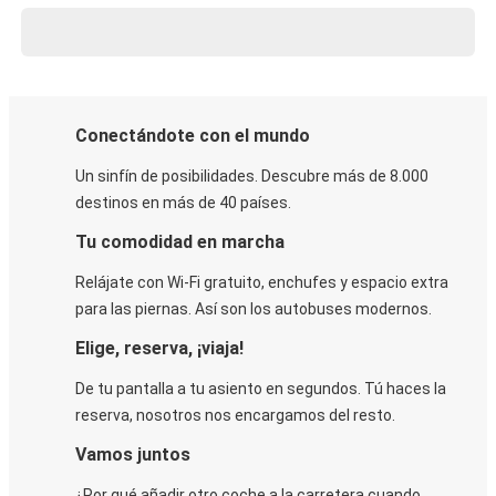
Conectándote con el mundo
Un sinfín de posibilidades. Descubre más de 8.000
destinos en más de 40 países.
Tu comodidad en marcha
Relájate con Wi-Fi gratuito, enchufes y espacio extra
para las piernas. Así son los autobuses modernos.
Elige, reserva, ¡viaja!
De tu pantalla a tu asiento en segundos. Tú haces la
reserva, nosotros nos encargamos del resto.
Vamos juntos
¿Por qué añadir otro coche a la carretera cuando