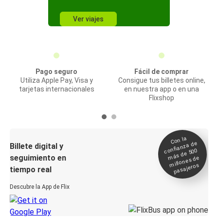
Ver viajes
Pago seguro
Fácil de comprar
Utiliza Apple Pay, Visa y
Consigue tus billetes online,
tarjetas internacionales
en nuestra app o en una
Flixshop
Con la
confianza de
Billete digital y
más de 500
seguimiento en
millones de
pasajeros
tiempo real
Descubre la App de Flix