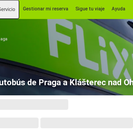
Gestionar mi reserva
Sigue tu viaje
Ayuda
Servicio
raga
utobús de Praga a Klášterec nad Oh