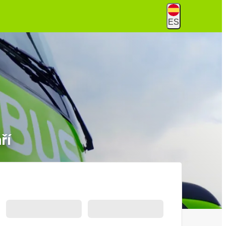
ES
ří