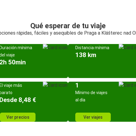
Qué esperar de tu viaje
ciones rápidas, fáciles y asequibles de Praga a Klášterec nad O
Duración mínima
Distancia mínima
138 km
del viaje
2h 50min
1
El viaje más
barato
Mínimo de viajes
Desde 8,48 €
al día
Ver precios
Ver viajes