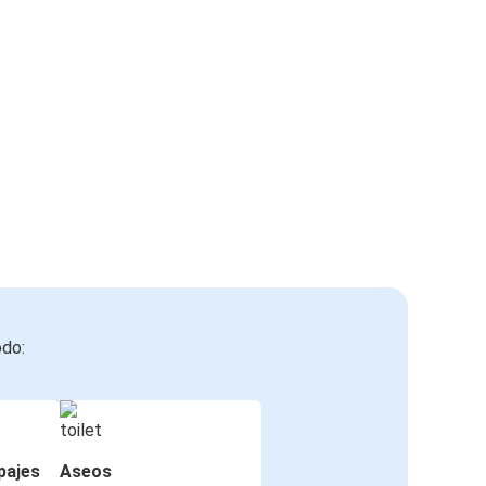
odo:
pajes
Aseos