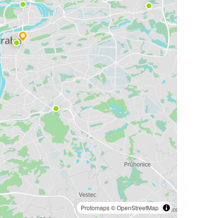
Protomaps
©
OpenStreetMap