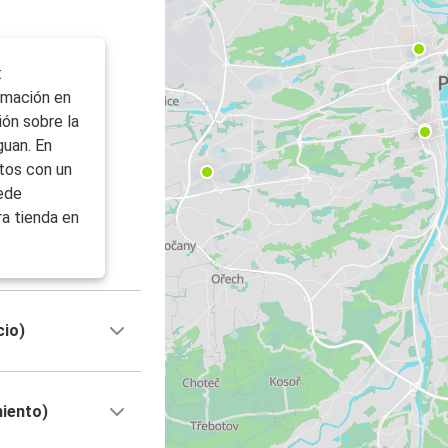
:
ormación en
ión sobre la
guan. En
tos con un
uede
ra tienda en
cio)
miento)