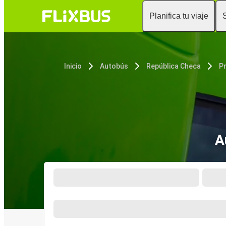
Planifica tu viaje
Inicio
Autobús
República Checa
P
A