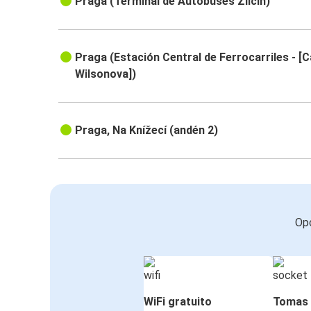
Praga (Terminal de Autobuses Zličín)
Praga (Estación Central de Ferrocarriles - [C
Wilsonova])
Praga, Na Knížecí (andén 2)
Opc
WiFi gratuito
Tomas 