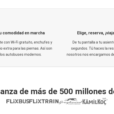
u comodidad en marcha
Elige, reserva, ¡viaja
te con Wi-Fi gratuito, enchufes y
De tu pantalla a tu asient
o extra para las piernas. Así son
segundos. Tú haces la res
los autobuses modernos.
nosotros nos encargamos del
ianza de más de 500 millones d