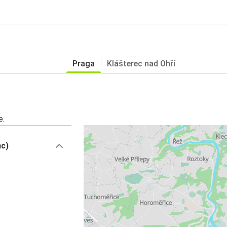
Praga
Klášterec nad Ohří
e.
nc)