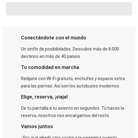
Conectándote con el mundo
Un sinfín de posibilidades. Descubre más de 8.000
destinos en más de 40 países.
Tu comodidad en marcha
Relájate con Wi-Fi gratuito, enchufes y espacio extra
para las piernas. Así son los autobuses modernos.
Elige, reserva, ¡viaja!
De tu pantalla a tu asiento en segundos. Tú haces la
reserva, nosotros nos encargamos del resto.
Vamos juntos
¿Por qué añadir otro coche a la carretera cuando