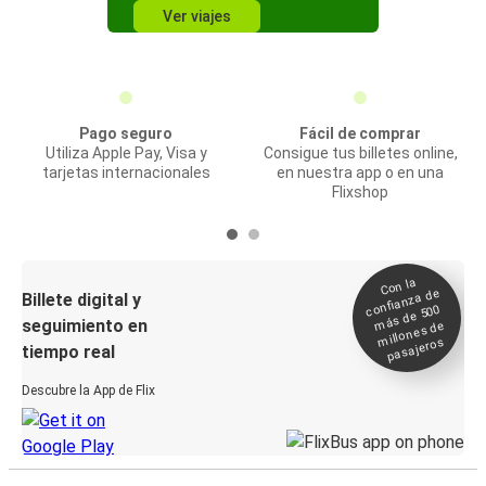
Ver viajes
Pago seguro
Fácil de comprar
Utiliza Apple Pay, Visa y
Consigue tus billetes online,
tarjetas internacionales
en nuestra app o en una
Flixshop
Con la
confianza de
Billete digital y
más de 500
seguimiento en
millones de
pasajeros
tiempo real
Descubre la App de Flix