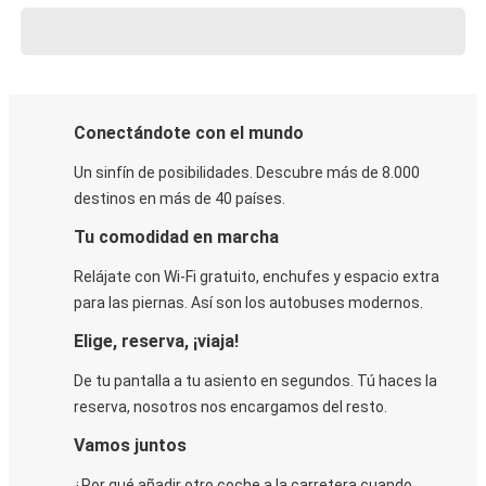
Conectándote con el mundo
Un sinfín de posibilidades. Descubre más de 8.000
destinos en más de 40 países.
Tu comodidad en marcha
Relájate con Wi-Fi gratuito, enchufes y espacio extra
para las piernas. Así son los autobuses modernos.
Elige, reserva, ¡viaja!
De tu pantalla a tu asiento en segundos. Tú haces la
reserva, nosotros nos encargamos del resto.
Vamos juntos
¿Por qué añadir otro coche a la carretera cuando