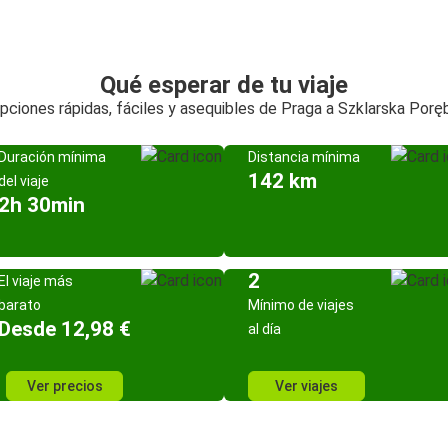
Qué esperar de tu viaje
pciones rápidas, fáciles y asequibles de Praga a Szklarska Porę
Duración mínima
Distancia mínima
142 km
del viaje
2h 30min
2
El viaje más
barato
Mínimo de viajes
Desde 12,98 €
al día
Ver precios
Ver viajes