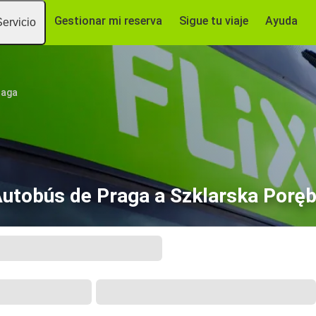
Gestionar mi reserva
Sigue tu viaje
Ayuda
Servicio
raga
utobús de Praga a Szklarska Porę