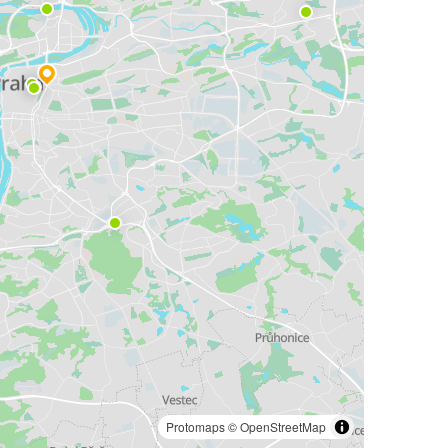
Protomaps
©
OpenStreetMap