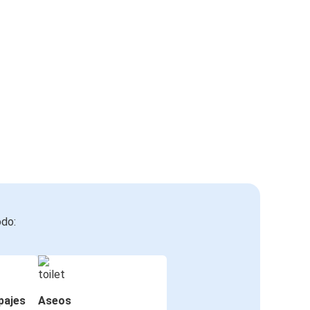
odo:
pajes
Aseos