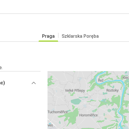
Praga
Szklarska Poręba
e.
nc)