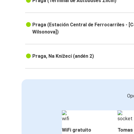
Praga (Terminal de Autobuses Zličín)
Praga (Estación Central de Ferrocarriles - [C
Wilsonova])
Praga, Na Knížecí (andén 2)
Opc
WiFi gratuito
Tomas 