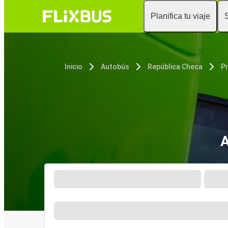
Planifica tu viaje
Inicio
Autobús
República Checa
P
A