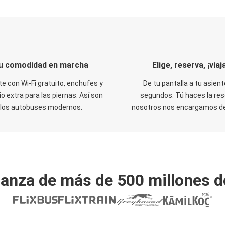
u comodidad en marcha
Elige, reserva, ¡viaja
te con Wi-Fi gratuito, enchufes y
De tu pantalla a tu asient
o extra para las piernas. Así son
segundos. Tú haces la res
los autobuses modernos.
nosotros nos encargamos del
ianza de más de 500 millones d