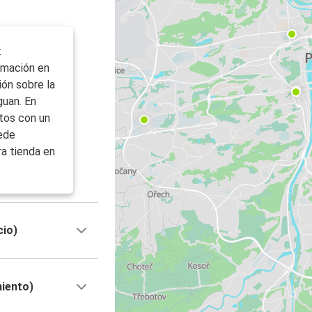
:
ormación en
ión sobre la
guan. En
tos con un
uede
ra tienda en
cio)
miento)