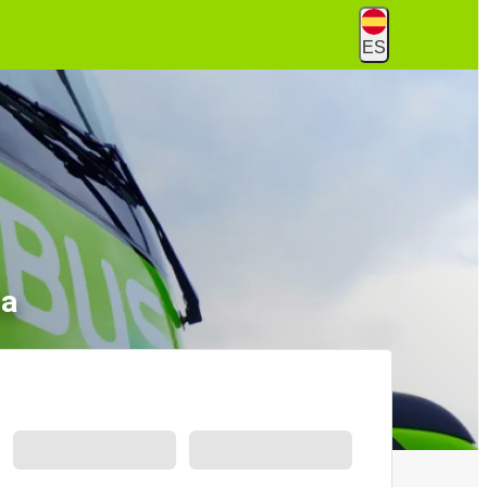
ES
ba