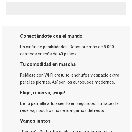
Conectándote con el mundo
Un sinfín de posibilidades. Descubre más de 8.000
destinos en más de 40 países.
Tu comodidad en marcha
Relájate con Wi-Fi gratuito, enchufes y espacio extra
para las piernas. Así son los autobuses modernos.
Elige, reserva, ¡viaja!
De tu pantalla a tu asiento en segundos. Tú haces la
reserva, nosotros nos encargamos del resto.
Vamos juntos
¿Por qué añadir otro coche a la carretera cuando