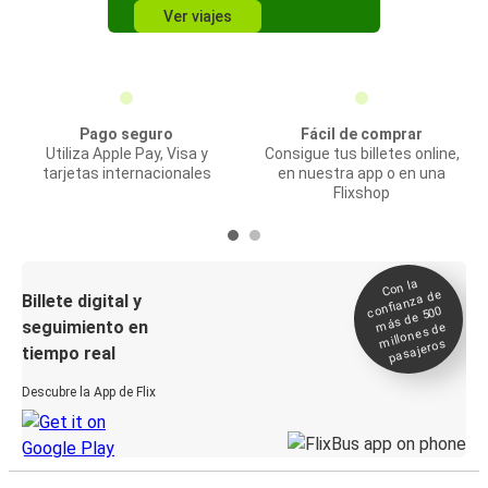
Ver viajes
Pago seguro
Fácil de comprar
Utiliza Apple Pay, Visa y
Consigue tus billetes online,
tarjetas internacionales
en nuestra app o en una
Flixshop
Con la
confianza de
Billete digital y
más de 500
seguimiento en
millones de
pasajeros
tiempo real
Descubre la App de Flix