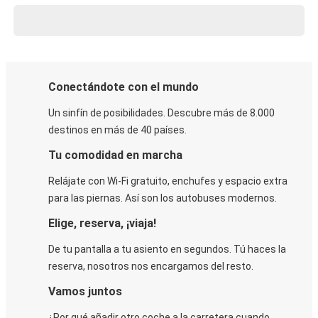
Conectándote con el mundo
Un sinfín de posibilidades. Descubre más de 8.000
destinos en más de 40 países.
Tu comodidad en marcha
Relájate con Wi-Fi gratuito, enchufes y espacio extra
para las piernas. Así son los autobuses modernos.
Elige, reserva, ¡viaja!
De tu pantalla a tu asiento en segundos. Tú haces la
reserva, nosotros nos encargamos del resto.
Vamos juntos
¿Por qué añadir otro coche a la carretera cuando