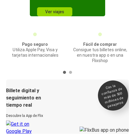
Ver viajes
Pago seguro
Fácil de comprar
Utiliza Apple Pay, Visa y
Consigue tus billetes online,
tarjetas internacionales
en nuestra app o en una
Flixshop
Con la
confianza de
Billete digital y
más de 500
seguimiento en
millones de
pasajeros
tiempo real
Descubre la App de Flix