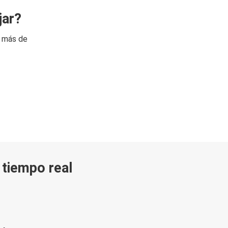
jar?
n más de
n tiempo real