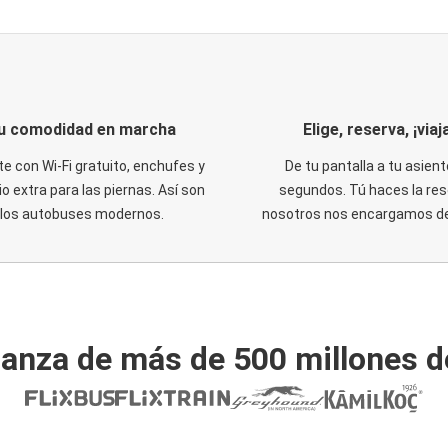
u comodidad en marcha
Elige, reserva, ¡viaja
te con Wi-Fi gratuito, enchufes y
De tu pantalla a tu asient
o extra para las piernas. Así son
segundos. Tú haces la res
los autobuses modernos.
nosotros nos encargamos del
ianza de más de 500 millones d