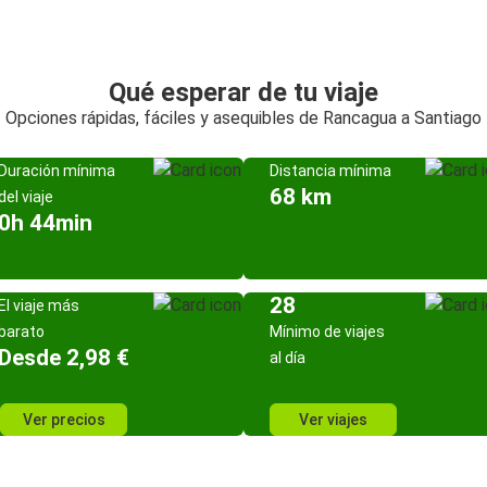
Qué esperar de tu viaje
Opciones rápidas, fáciles y asequibles de Rancagua a Santiago
Duración mínima
Distancia mínima
68 km
del viaje
0h 44min
28
El viaje más
barato
Mínimo de viajes
Desde 2,98 €
al día
Ver precios
Ver viajes