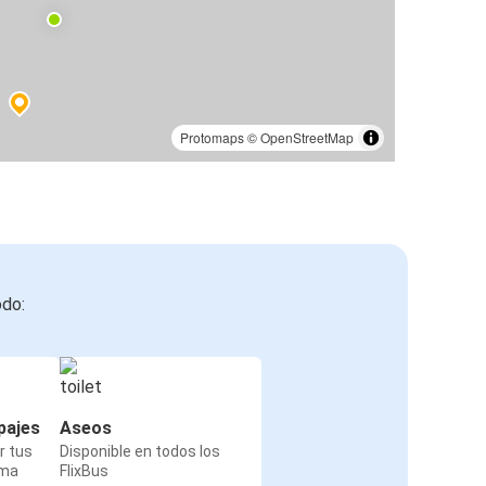
Protomaps
©
OpenStreetMap
odo:
pajes
Aseos
r tus
Disponible en todos los
rma
FlixBus