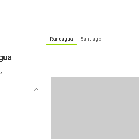
Rancagua
Santiago
gua
e.